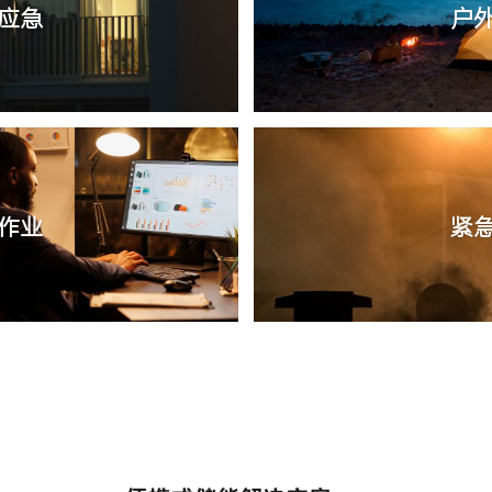
应急
户
作业
紧